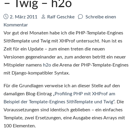
– Twig – h2o
Datum:
Autor:
2. März 2011
Ralf Geschke
Schreibe einen
zu
Kommentar
PHP-
Vor gut drei Monaten habe ich die PHP-Template-Engines
Template-
SithTemplate und Twig mit XHProf untersucht. Nun ist es
Engine
Zeit für ein Update – zum einen treten die neuen
Shootout:
Versionen gegeneinander an, zum anderen betritt ein neuer
SithTemplate
Mitspieler namens
h2o
die Arena der PHP-Template-Engines
–
mit Django-kompatibler Syntax.
Twig
Für die Grundlagen verweise ich an dieser Stelle auf den
–
damaligen Blog-Eintrag
„Profiling PHP mit XHProf am
h2o
Beispiel der Template-Engines SithTemplate und Twig“
. Die
Voraussetzungen sind identisch geblieben – ein einfaches
Template, zwei Ersetzungen, eine Ausgabe eines Arrays mit
100 Elementen.