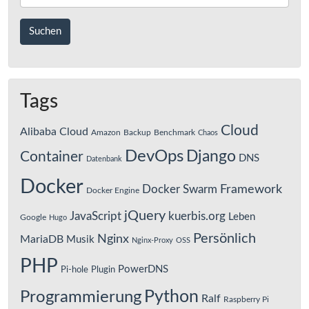
Tags
Cloud
Alibaba Cloud
Amazon
Backup
Benchmark
Chaos
DevOps
Django
Container
DNS
Datenbank
Docker
Framework
Docker Swarm
Docker Engine
jQuery
JavaScript
kuerbis.org
Leben
Google
Hugo
Persönlich
Nginx
MariaDB
Musik
Nginx-Proxy
OSS
PHP
PowerDNS
Pi-hole
Plugin
Python
Programmierung
Ralf
Raspberry Pi