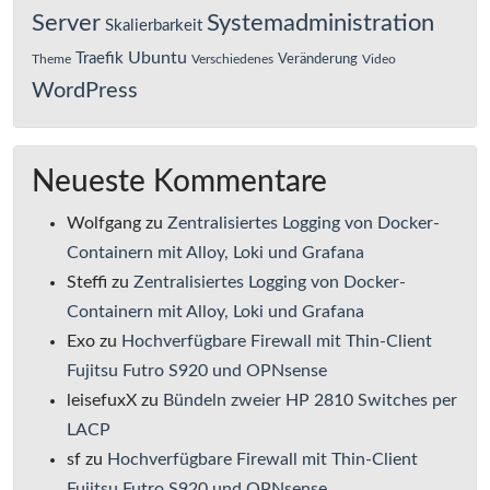
Server
Systemadministration
Skalierbarkeit
Ubuntu
Traefik
Veränderung
Theme
Verschiedenes
Video
WordPress
Neueste Kommentare
Wolfgang
zu
Zentralisiertes Logging von Docker-
Containern mit Alloy, Loki und Grafana
Steffi
zu
Zentralisiertes Logging von Docker-
Containern mit Alloy, Loki und Grafana
Exo
zu
Hochverfügbare Firewall mit Thin-Client
Fujitsu Futro S920 und OPNsense
leisefuxX
zu
Bündeln zweier HP 2810 Switches per
LACP
sf
zu
Hochverfügbare Firewall mit Thin-Client
Fujitsu Futro S920 und OPNsense