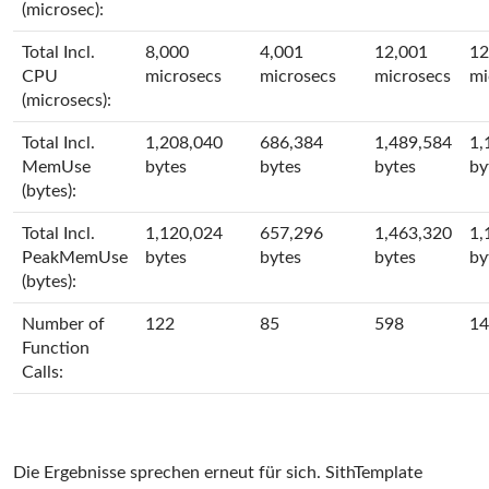
(microsec):
Total Incl.
8,000
4,001
12,001
12
CPU
microsecs
microsecs
microsecs
mi
(microsecs):
Total Incl.
1,208,040
686,384
1,489,584
1,
MemUse
bytes
bytes
bytes
by
(bytes):
Total Incl.
1,120,024
657,296
1,463,320
1,
PeakMemUse
bytes
bytes
bytes
by
(bytes):
Number of
122
85
598
14
Function
Calls:
Die Ergebnisse sprechen erneut für sich. SithTemplate