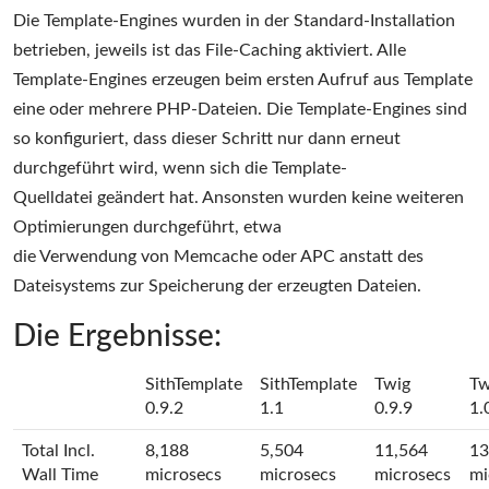
Die Template-Engines wurden in der Standard-Installation
betrieben, jeweils ist das File-Caching aktiviert. Alle
Template-Engines erzeugen beim ersten Aufruf aus Template
eine oder mehrere PHP-Dateien. Die Template-Engines sind
so konfiguriert, dass dieser Schritt nur dann erneut
durchgeführt wird, wenn sich die Template-
Quelldatei geändert hat. Ansonsten wurden keine weiteren
Optimierungen durchgeführt, etwa
die Verwendung von Memcache oder APC anstatt des
Dateisystems zur Speicherung der erzeugten Dateien.
Die Ergebnisse:
SithTemplate
SithTemplate
Twig
Tw
0.9.2
1.1
0.9.9
1.
Total Incl.
8,188
5,504
11,564
13
Wall Time
microsecs
microsecs
microsecs
mi