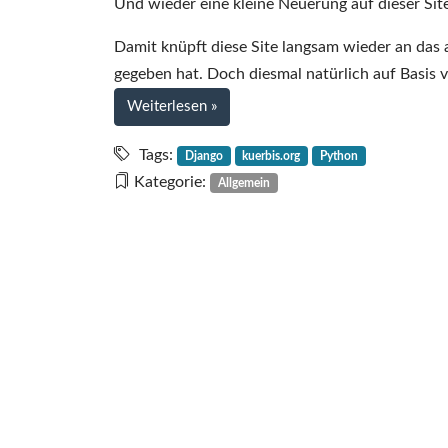
Und wieder eine kleine Neuerung auf dieser Sit
Damit knüpft diese Site langsam wieder an das a
gegeben hat. Doch diesmal natürlich auf Basis
bei
Weiterlesen
»
Neu:
Der
Tags:
Django
kuerbis.org
Python
User-
Kategorie:
Allgemein
Bereich