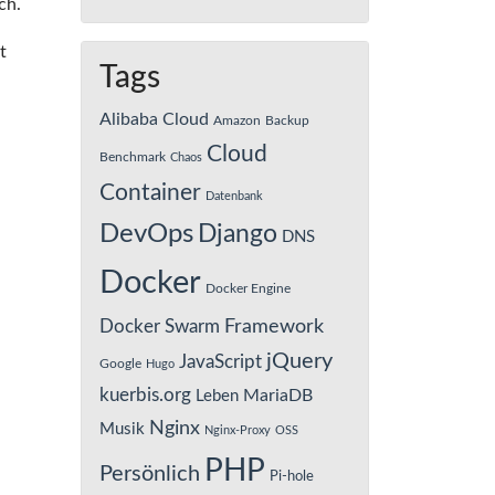
ch.
t
Tags
Alibaba Cloud
Amazon
Backup
Cloud
Benchmark
Chaos
Container
Datenbank
DevOps
Django
DNS
Docker
Docker Engine
Framework
Docker Swarm
jQuery
JavaScript
Google
Hugo
kuerbis.org
MariaDB
Leben
Nginx
Musik
Nginx-Proxy
OSS
PHP
Persönlich
Pi-hole