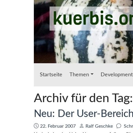
Zum Hauptinhalt springen
kuerbis.o
Startseite
Themen
Development
Archiv für den Tag
Neu: Der User-Bereic
Datum:
Autor:
22. Februar 2007
Ralf Geschke
Schr