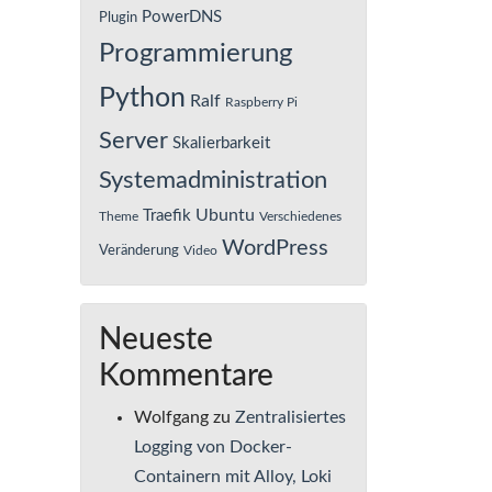
PowerDNS
Plugin
Programmierung
Python
Ralf
Raspberry Pi
Server
Skalierbarkeit
Systemadministration
Ubuntu
Traefik
Theme
Verschiedenes
WordPress
Veränderung
Video
Neueste
Kommentare
Wolfgang
zu
Zentralisiertes
Logging von Docker-
Containern mit Alloy, Loki