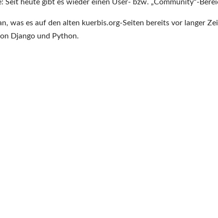
Neu:
e: Seit heute gibt es wieder einen User- bzw. „Community“-Berei
Der
n, was es auf den alten kuerbis.org-Seiten bereits vor langer Zei
User-
 von Django und Python.
Bereich