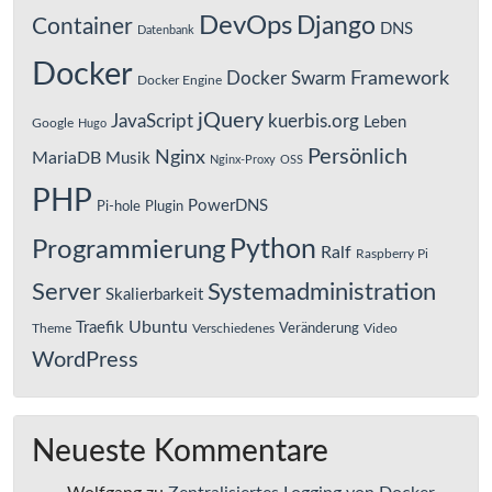
DevOps
Django
Container
DNS
Datenbank
Docker
Framework
Docker Swarm
Docker Engine
jQuery
JavaScript
kuerbis.org
Leben
Google
Hugo
Persönlich
Nginx
MariaDB
Musik
Nginx-Proxy
OSS
PHP
PowerDNS
Pi-hole
Plugin
Python
Programmierung
Ralf
Raspberry Pi
Server
Systemadministration
Skalierbarkeit
Ubuntu
Traefik
Veränderung
Theme
Verschiedenes
Video
WordPress
Neueste Kommentare