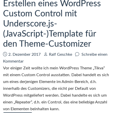
Erstellen eines WordPress
Custom Control mit
Underscore.js-
(JavaScript-)Template für
den Theme-Customizer
Datum:
Autor:
2. Dezember 2017
Ralf Geschke
Schreibe einen
zu
Kommentar
Erstellen
Vor einiger Zeit wollte ich mein WordPress Theme „Tikva“
eines
mit einem Custom Control ausstatten. Dabei handelt es sich
WordPress
um eines derjenigen Elemente im Admin-Bereich, d.h.
Custom
innerhalb des Customizers, die nicht per Default von
Control
WordPress mitgeliefert werden. Dabei handelte es sich um
mit
einen „Repeater“, d.h. ein Control, das eine beliebige Anzahl
Underscore.js-
von Elementen beinhalten kann.