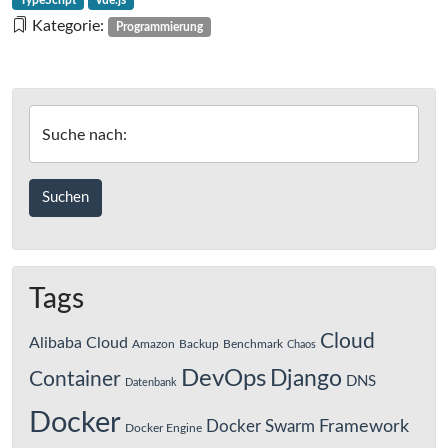
TypeScript
Vue.js
mit
Kategorie:
Programmierung
Vue.js
Suche nach:
Tags
Cloud
Alibaba Cloud
Amazon
Backup
Benchmark
Chaos
DevOps
Django
Container
DNS
Datenbank
Docker
Framework
Docker Swarm
Docker Engine