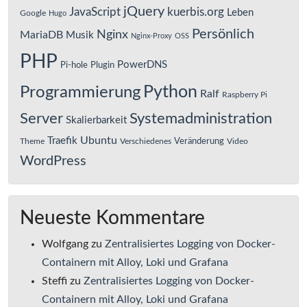
jQuery
JavaScript
kuerbis.org
Leben
Google
Hugo
Persönlich
Nginx
MariaDB
Musik
Nginx-Proxy
OSS
PHP
PowerDNS
Pi-hole
Plugin
Python
Programmierung
Ralf
Raspberry Pi
Server
Systemadministration
Skalierbarkeit
Ubuntu
Traefik
Veränderung
Theme
Verschiedenes
Video
WordPress
Neueste Kommentare
Wolfgang
zu
Zentralisiertes Logging von Docker-
Containern mit Alloy, Loki und Grafana
Steffi
zu
Zentralisiertes Logging von Docker-
Containern mit Alloy, Loki und Grafana