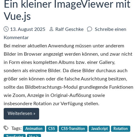
Ein kleiner ImageViewer mit
Vue.js
Datum:
Autor:
13. August 2025
Ralf Geschke
Schreibe einen
zu
Kommentar
Ein
Bei meiner aktuellen Anwendung müssen unter anderem
kleiner
Bilder im Browser angezeigt werden können, und zwar nicht
ImageViewer
in Form eines kompletten Albums bzw. einer Gallery,
mit
sondern als einzelne Bilder. Da diese Bilder durchaus auch
Vue.js
größer sein können oder die falsche Ausrichtung besitzen,
sollte das Bildbetrachtungs-Modul grundlegende Funktionen
wie Zoom, Anzeige in Original-Auflösung sowie
insbesondere Rotation zur Verfügung stellen.
bei
Weiterlesen
»
Ein
kleiner
Tags:
Animation
CSS
CSS-Transition
JavaScript
Rotation
ImageViewer