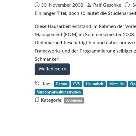
Datum:
Autor:
30. November 2008
Ralf Geschke
S
Ein langer Titel, doch so lautet die Studienarbe
Diese Hausarbeit entstand im Rahmen der Vorles
Management
(FOM) im Sommersemester 2008. Zw
Diplomarbeit beschäftigt bin und daher nur weni
Frameworks und der Programmierung selbiger zu v
Schmankerl.
bei
Weiterlesen
»
Open
Source
Tags:
Bazaar
CVS
Hausarbeit
Mercurial
Op
Versionsverwaltungssysteme:
Versionsverwaltungssystem
Konzepte
Kategorie:
Allgemein
und
Anwendungen