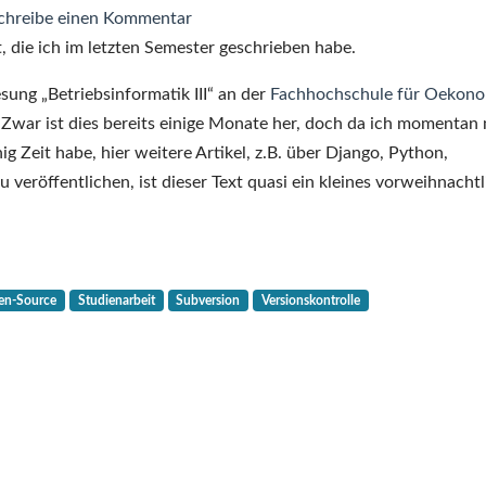
zu
chreibe einen Kommentar
Open
it, die ich im letzten Semester geschrieben habe.
Source
ung „Betriebsinformatik III“ an der
Fachhochschule für Oekono
Versionsverwaltungssysteme:
ar ist dies bereits einige Monate her, doch da ich momentan 
Konzepte
g Zeit habe, hier weitere Artikel, z.B. über Django, Python,
und
eröffentlichen, ist dieser Text quasi ein kleines vorweihnachtl
Anwendungen
en-Source
Studienarbeit
Subversion
Versionskontrolle