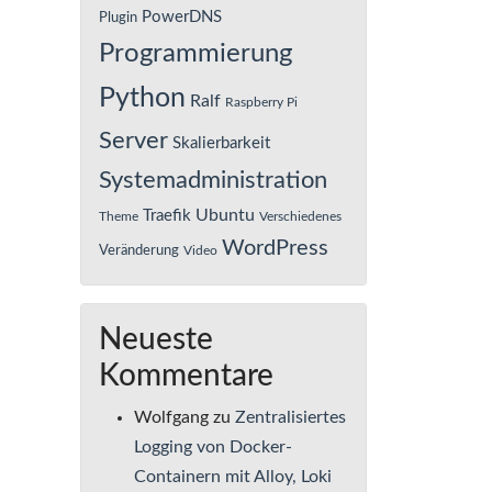
PowerDNS
Plugin
Programmierung
Python
Ralf
Raspberry Pi
Server
Skalierbarkeit
Systemadministration
Ubuntu
Traefik
Theme
Verschiedenes
WordPress
Veränderung
Video
Neueste
Kommentare
Wolfgang
zu
Zentralisiertes
Logging von Docker-
Containern mit Alloy, Loki