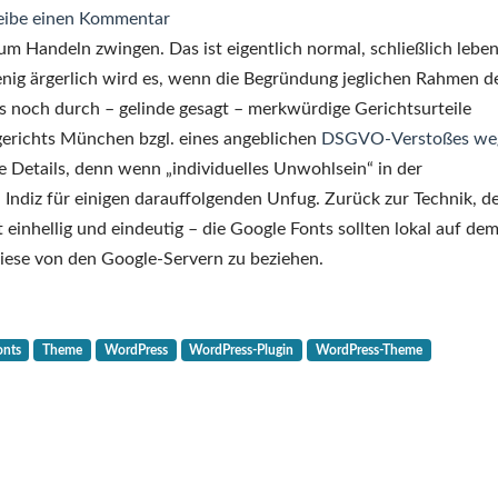
zu
eibe einen Kommentar
Azbalac
m Handeln zwingen. Das ist eigentlich normal, schließlich leben
One
nig ärgerlich wird es, wenn die Begründung jeglichen Rahmen d
WordPress-
 noch durch – gelinde gesagt – merkwürdige Gerichtsurteile
Theme
gerichts München bzgl. eines angeblichen
DSGVO-Verstoßes we
in
die Details, denn wenn „individuelles Unwohlsein“ in der
neuer
n Indiz für einigen darauffolgenden Unfug. Zurück zur Technik, d
Version
 einhellig und eindeutig – die Google Fonts sollten lokal auf de
und
iese von den Google-Servern zu beziehen.
Plugin-
Empfehlung
für
onts
Theme
WordPress
WordPress-Plugin
WordPress-Theme
Google
Fonts