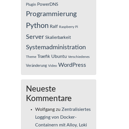
PowerDNS
Plugin
Programmierung
Python
Ralf
Raspberry Pi
Server
Skalierbarkeit
Systemadministration
Ubuntu
Traefik
Theme
Verschiedenes
WordPress
Veränderung
Video
Neueste
Kommentare
Wolfgang
zu
Zentralisiertes
Logging von Docker-
Containern mit Alloy, Loki