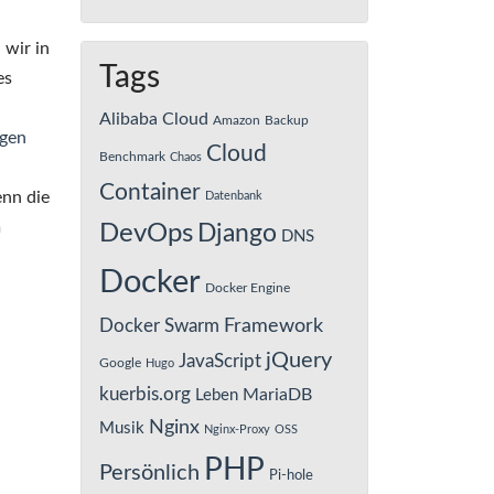
 wir in
Tags
es
Alibaba Cloud
Amazon
Backup
gen
Cloud
Benchmark
Chaos
Container
enn die
Datenbank
m
DevOps
Django
DNS
Docker
Docker Engine
Framework
Docker Swarm
jQuery
JavaScript
Google
Hugo
kuerbis.org
MariaDB
Leben
Nginx
Musik
Nginx-Proxy
OSS
PHP
Persönlich
Pi-hole