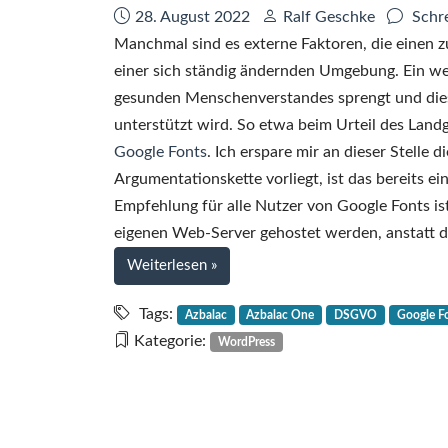
Datum:
Autor:
28. August 2022
Ralf Geschke
Schr
Manchmal sind es externe Faktoren, die einen zu
einer sich ständig ändernden Umgebung. Ein we
gesunden Menschenverstandes sprengt und dies
unterstützt wird. So etwa beim Urteil des Land
Google Fonts
. Ich erspare mir an dieser Stelle 
Argumentationskette vorliegt, ist das bereits ei
Empfehlung für alle Nutzer von Google Fonts ist
eigenen Web-Server gehostet werden, anstatt d
bei
Weiterlesen
»
Azbalac
One
Tags:
Azbalac
Azbalac One
DSGVO
Google F
WordPress-
Kategorie:
WordPress
Theme
in
neuer
Version