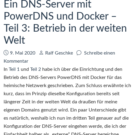
Ein DNS-Server mit
PowerDNS und Docker –
Teil 3: Betrieb in der weiten
Welt
Datum:
Autor:
9. Mai 2020
Ralf Geschke
Schreibe einen
zu
Kommentar
Ein
In
Teil 1
und
Teil 2
habe ich über die Einrichtung und den
DNS-
Betrieb des DNS-Servers PowerDNS mit Docker für das
Server
heimische Netzwerk geschrieben. Zum Schluss erwähnte ich
mit
kurz, dass im Prinzip dieselbe Konfiguration bereits seit
PowerDNS
längerer Zeit in der weiten Welt da draußen für meine
und
eigenen Domains genutzt wird. Ein paar Unterschiede gibt
Docker
es natürlich, weshalb ich nun im dritten Teil genauer auf die
–
Konfiguration der DNS-Server eingehen werde, die ich der
Teil
Einfachheit halber als „externe“ DNS-Server bezeichne.