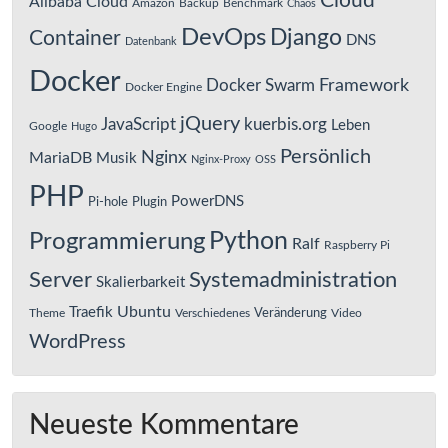
Cloud
Alibaba Cloud
Amazon
Backup
Benchmark
Chaos
DevOps
Django
Container
DNS
Datenbank
Docker
Framework
Docker Swarm
Docker Engine
jQuery
JavaScript
kuerbis.org
Leben
Google
Hugo
Persönlich
Nginx
MariaDB
Musik
Nginx-Proxy
OSS
PHP
PowerDNS
Pi-hole
Plugin
Python
Programmierung
Ralf
Raspberry Pi
Server
Systemadministration
Skalierbarkeit
Ubuntu
Traefik
Veränderung
Theme
Verschiedenes
Video
WordPress
Neueste Kommentare