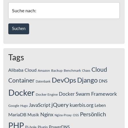
Suche nach:
Tags
Cloud
Alibaba Cloud
Amazon
Backup
Benchmark
Chaos
DevOps
Django
Container
DNS
Datenbank
Docker
Framework
Docker Swarm
Docker Engine
jQuery
JavaScript
kuerbis.org
Leben
Google
Hugo
Persönlich
Nginx
MariaDB
Musik
Nginx-Proxy
OSS
PHP
PowerDNS
Pi-hole
Plugin