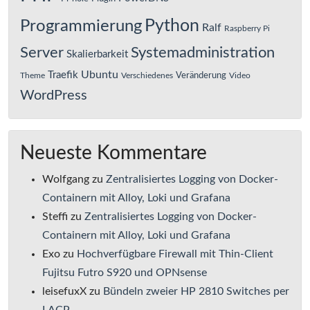
Python
Programmierung
Ralf
Raspberry Pi
Server
Systemadministration
Skalierbarkeit
Ubuntu
Traefik
Veränderung
Theme
Verschiedenes
Video
WordPress
Neueste Kommentare
Wolfgang
zu
Zentralisiertes Logging von Docker-
Containern mit Alloy, Loki und Grafana
Steffi
zu
Zentralisiertes Logging von Docker-
Containern mit Alloy, Loki und Grafana
Exo
zu
Hochverfügbare Firewall mit Thin-Client
Fujitsu Futro S920 und OPNsense
leisefuxX
zu
Bündeln zweier HP 2810 Switches per
LACP