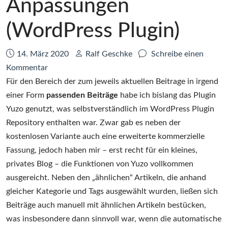
Anpassungen
(WordPress Plugin)
Datum:
Autor:
14. März 2020
Ralf Geschke
Schreibe einen
zu
Kommentar
Kurztipp:
Für den Bereich der zum jeweils aktuellen Beitrage in irgend
Contextual
einer Form
passenden Beiträge
habe ich bislang das Plugin
Related
Yuzo genutzt, was selbstverständlich im WordPress Plugin
Posts
Repository enthalten war. Zwar gab es neben der
CSS
kostenlosen Variante auch eine erweiterte kommerzielle
Anpassungen
Fassung, jedoch haben mir – erst recht für ein kleines,
(WordPress
privates Blog – die Funktionen von Yuzo vollkommen
Plugin)
ausgereicht. Neben den „ähnlichen“ Artikeln, die anhand
gleicher Kategorie und Tags ausgewählt wurden, ließen sich
Beiträge auch manuell mit ähnlichen Artikeln bestücken,
was insbesondere dann sinnvoll war, wenn die automatische