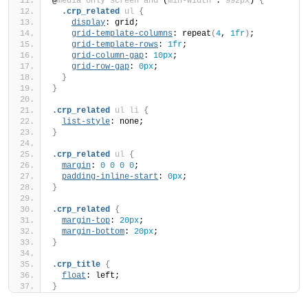
@
media
only
screen
and
 (
min-width
 : 
992px
)
{
.crp_related
ul
{
display
: grid;
grid-template-columns
: repeat
(
4
, 
1fr
)
;
grid-template-rows
: 
1fr
;
grid-column-gap
: 
10px
;
grid-row-gap
: 
0px
;
}
}
.crp_related
ul
li
{
list-style
: none;
}
.crp_related
ul
{
margin
: 
0
0
0
0
;
padding-inline-start
: 
0px
;
}
.crp_related
{
margin-top
: 
20px
;
margin-bottom
: 
20px
;
}
.crp_title
{
float
: left;
}