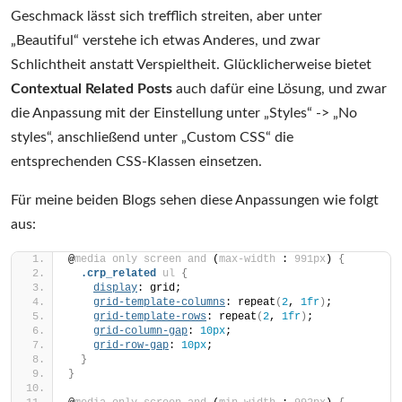
Geschmack lässt sich trefflich streiten, aber unter
„Beautiful“ verstehe ich etwas Anderes, und zwar
Schlichtheit anstatt Verspieltheit. Glücklicherweise bietet
Contextual Related Posts
auch dafür eine Lösung, und zwar
die Anpassung mit der Einstellung unter „Styles“ -> „No
styles“, anschließend unter „Custom CSS“ die
entsprechenden CSS-Klassen einsetzen.
Für meine beiden Blogs sehen diese Anpassungen wie folgt
aus:
@
media
only
screen
and
 (
max-width
 : 
991px
)
{
.crp_related
ul
{
display
: grid;
grid-template-columns
: repeat
(
2
, 
1fr
)
;
grid-template-rows
: repeat
(
2
, 
1fr
)
;
grid-column-gap
: 
10px
;
grid-row-gap
: 
10px
;
}
}