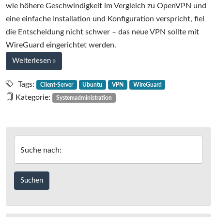
wie höhere Geschwindigkeit im Vergleich zu OpenVPN und
eine einfache Installation und Konfiguration verspricht, fiel
die Entscheidung nicht schwer – das neue VPN sollte mit
WireGuard eingerichtet werden.
bei
Weiterlesen
»
VPN
mit
Tags:
Client-Server
Ubuntu
VPN
WireGuard
WireGuard
Kategorie:
Systemadministration
in
einer
Client-
Server-
Suche nach:
Architektur
mit
Ubuntu
19.10