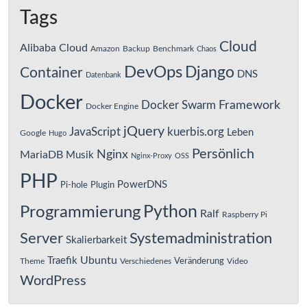
Tags
Cloud
Alibaba Cloud
Amazon
Backup
Benchmark
Chaos
DevOps
Django
Container
DNS
Datenbank
Docker
Framework
Docker Swarm
Docker Engine
jQuery
JavaScript
kuerbis.org
Leben
Google
Hugo
Persönlich
Nginx
MariaDB
Musik
Nginx-Proxy
OSS
PHP
PowerDNS
Pi-hole
Plugin
Python
Programmierung
Ralf
Raspberry Pi
Server
Systemadministration
Skalierbarkeit
Ubuntu
Traefik
Veränderung
Theme
Verschiedenes
Video
WordPress