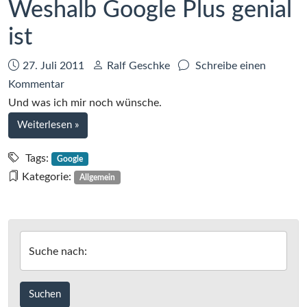
Weshalb Google Plus genial
ist
Datum:
Autor:
27. Juli 2011
Ralf Geschke
Schreibe einen
zu
Kommentar
Weshalb
Und was ich mir noch wünsche.
Google
bei
Weiterlesen
»
Plus
Weshalb
genial
Google
Tags:
Google
Plus
ist
Kategorie:
Allgemein
genial
ist
Suche nach: