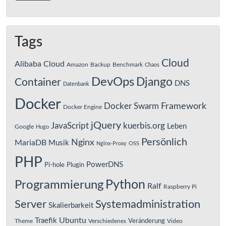
Tags
Cloud
Alibaba Cloud
Amazon
Backup
Benchmark
Chaos
DevOps
Django
Container
DNS
Datenbank
Docker
Framework
Docker Swarm
Docker Engine
jQuery
JavaScript
kuerbis.org
Leben
Google
Hugo
Persönlich
Nginx
MariaDB
Musik
Nginx-Proxy
OSS
PHP
PowerDNS
Pi-hole
Plugin
Python
Programmierung
Ralf
Raspberry Pi
Server
Systemadministration
Skalierbarkeit
Ubuntu
Traefik
Veränderung
Theme
Verschiedenes
Video