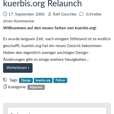
kuerbis.org Relaunch
Datum:
Autor:
17. September 2006
Ralf Geschke
Schreibe
zu
einen Kommentar
kuerbis.org
Willkommen auf den neuen Seiten von kuerbis.org!
Relaunch
Es wurde langsam Zeit, nach einigem Stillstand ist es endlich
geschafft, kuerbis.org hat ein neues Gesicht bekommen.
Neben den eigentlich weniger wichtigen Design-
Änderungen gibt es einige weitere Neuigkeiten…
bei
Weiterlesen
»
kuerbis.org
Relaunch
Tags:
Django
kuerbis.org
Python
Kategorie:
Allgemein