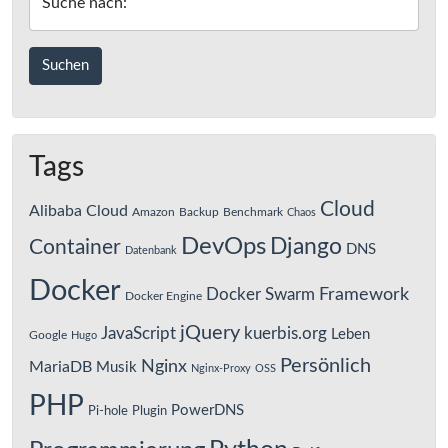
Suche nach:
Tags
Cloud
Alibaba Cloud
Amazon
Backup
Benchmark
Chaos
DevOps
Django
Container
DNS
Datenbank
Docker
Framework
Docker Swarm
Docker Engine
jQuery
JavaScript
kuerbis.org
Leben
Google
Hugo
Persönlich
Nginx
MariaDB
Musik
Nginx-Proxy
OSS
PHP
PowerDNS
Pi-hole
Plugin