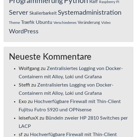
Python
Programmierung
Ralf
Raspberry Pi
Server
Systemadministration
Skalierbarkeit
Ubuntu
Traefik
Veränderung
Theme
Verschiedenes
Video
WordPress
Neueste Kommentare
Wolfgang
zu
Zentralisiertes Logging von Docker-
Containern mit Alloy, Loki und Grafana
Steffi
zu
Zentralisiertes Logging von Docker-
Containern mit Alloy, Loki und Grafana
Exo
zu
Hochverfügbare Firewall mit Thin-Client
Fujitsu Futro S920 und OPNsense
leisefuxX
zu
Bündeln zweier HP 2810 Switches per
LACP
sf
zu
Hochverfügbare Firewall mit Thin-Client