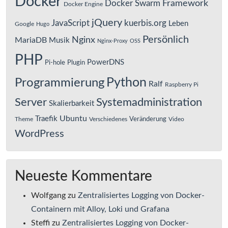
Docker
Framework
Docker Swarm
Docker Engine
jQuery
JavaScript
kuerbis.org
Leben
Google
Hugo
Persönlich
Nginx
MariaDB
Musik
Nginx-Proxy
OSS
PHP
PowerDNS
Pi-hole
Plugin
Python
Programmierung
Ralf
Raspberry Pi
Server
Systemadministration
Skalierbarkeit
Ubuntu
Traefik
Veränderung
Theme
Verschiedenes
Video
WordPress
Neueste Kommentare
Wolfgang
zu
Zentralisiertes Logging von Docker-
Containern mit Alloy, Loki und Grafana
Steffi
zu
Zentralisiertes Logging von Docker-