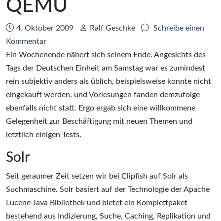
QEMU
Datum:
Autor:
4. Oktober 2009
Ralf Geschke
Schreibe einen
zu
Kommentar
Testwochenende:
Ein Wochenende nähert sich seinem Ende. Angesichts des
Solr,
Tags der Deutschen Einheit am Samstag war es zumindest
EyeTV,
rein subjektiv anders als üblich, beispielsweise konnte nicht
KVM
eingekauft werden, und Vorlesungen fanden demzufolge
und
ebenfalls nicht statt. Ergo ergab sich eine willkommene
QEMU
Gelegenheit zur Beschäftigung mit neuen Themen und
letztlich einigen Tests.
Solr
Seit geraumer Zeit setzen wir bei Clipfish auf
Solr
als
Suchmaschine. Solr basiert auf der Technologie der Apache
Lucene Java Bibliothek und bietet ein Komplettpaket
bestehend aus Indizierung, Suche, Caching, Replikation und