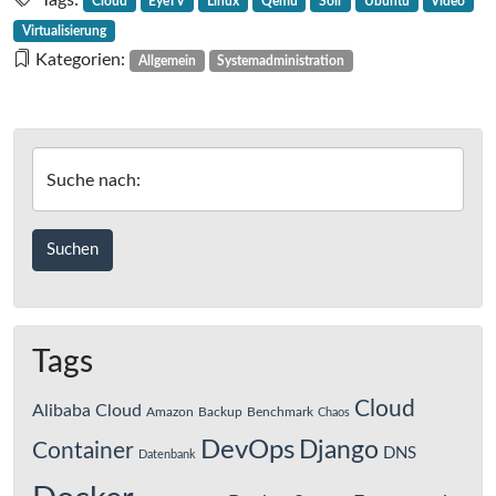
Tags:
Cloud
EyeTV
Linux
Qemu
Solr
Ubuntu
Video
Virtualisierung
Kategorien:
Allgemein
Systemadministration
Suche nach:
Tags
Cloud
Alibaba Cloud
Amazon
Backup
Benchmark
Chaos
DevOps
Django
Container
DNS
Datenbank